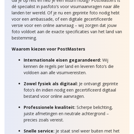
Ga je op reis en heb je een visum nodig? PostMasters is
dé specialist in pasfoto’s voor visumaanvragen naar álle
landen ter wereld. Of je nu een geprinte foto nodig hebt
voor een ambassade, of een digitale gecertificeerde
versie voor een online aanvraag – wij zorgen dat jouw
foto voldoet aan de exacte specificaties van het land van
bestemming.
Waarom kiezen voor PostMasters
Internationale eisen gegarandeerd:
Wij
kennen de regels per land en leveren foto’s die
voldoen aan alle visumvereisten.
Zowel fysiek als digitaal:
Je ontvangt geprinte
foto’s én indien nodig een gecertificeerd digitaal
bestand voor online aanvragen.
Professionele kwaliteit:
Scherpe belichting,
juiste afmetingen en neutrale achtergrond –
precies zoals vereist.
Snelle service:
Je staat snel weer buiten met het