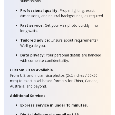
submissions.
Professional quality:
Proper lighting, exact
dimensions, and neutral backgrounds, as required.
Fast service:
Get your visa photo quickly – no
long waits.
Tailored advice:
Unsure about requirements?
We’ll guide you.
Data privacy:
Your personal details are handled
with complete confidentiality.
Custom Sizes Available
From U.S. and Indian visa photos (2x2 inches / 50x50
mm) to exact pixel-based formats for China, Canada,
Australia, and beyond.
Additional Services
Express service in under 10 minutes.
Digital delivery via email or USB.