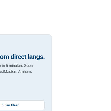
om direct langs.
ar in 5 minuten. Geen
 PostMasters Arnhem.
inuten klaar