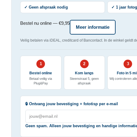
✓ Geen afspraak nodig
✓ 1 jaar foto
Bestel nu online — €9,95
Meer informatie
Veilig betalen via iDEAL, creditcard of Bancontact. In de winkel geldt 
1
2
3
Bestel online
Kom langs
Foto in 5 m
Betaal veilig via
Steenstraat 5, geen
Wij controleren all
Plug&Pay
afspraak
🔒 Ontvang jouw bevestiging + fototisp per e-mail
Geen spam. Alleen jouw bevestiging en handige informati