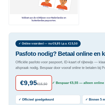
✓ Online voordeel — nu €9,95 i.p.v. €15,50
Pasfoto nodig? Betaal online en k
Officiële pasfoto voor paspoort, ID-kaart of rijbewijs — kla
afspraak nodig. Bespaar door vooraf online te betalen bij
€9,95
✓ Bespaar €5,55 — alleen online
€15,50
✓ Officieel goedgekeurd
✓ Binnen 5 m