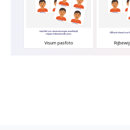
Visum pasfoto
Rijbewi