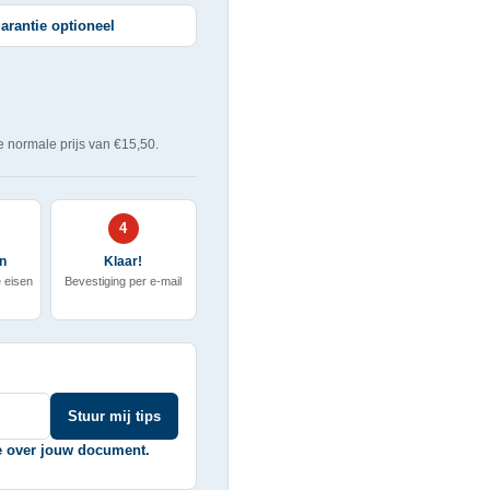
garantie optioneel
de normale prijs van €15,50.
4
in
Klaar!
e eisen
Bevestiging per e-mail
Stuur mij tips
e over jouw document.