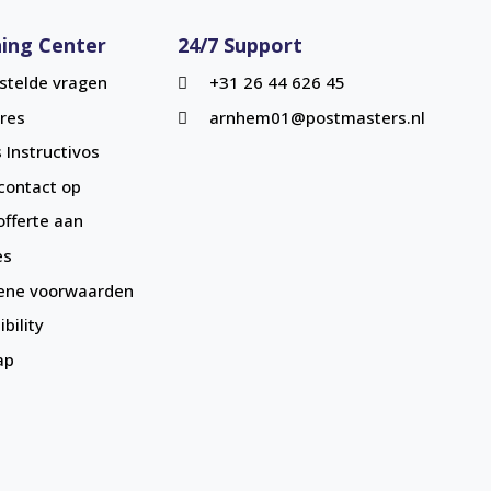
ing Center
24/7 Support
stelde vragen
+31 26 44 626 45
res
arnhem01@postmasters.nl
 Instructivos
ontact op
offerte aan
es
ene voorwaarden
bility
ap