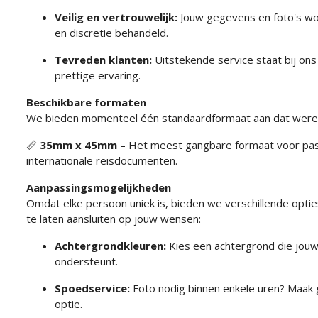
Veilig en vertrouwelijk:
Jouw gegevens en foto's wo
en discretie behandeld.
Tevreden klanten:
Uitstekende service staat bij on
prettige ervaring.
Beschikbare formaten
We bieden momenteel één standaardformaat aan dat werel
📏
35mm x 45mm
– Het meest gangbare formaat voor pasf
internationale reisdocumenten.
Aanpassingsmogelijkheden
Omdat elke persoon uniek is, bieden we verschillende opti
te laten aansluiten op jouw wensen:
Achtergrondkleuren:
Kies een achtergrond die jouw 
ondersteunt.
Spoedservice:
Foto nodig binnen enkele uren? Maak 
optie.