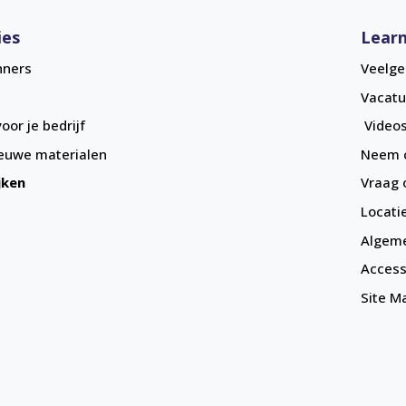
ies
Learn
nners
Veelge
Vacatu
oor je bedrijf
Videos
euwe materialen
Neem c
jken
Vraag 
Locati
Algem
Accessi
Site M