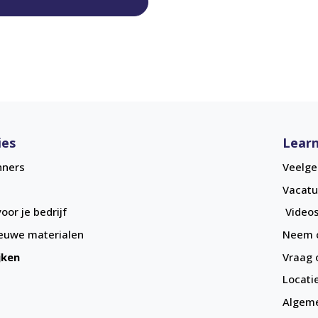
ies
Learn
nners
Veelge
Vacatu
oor je bedrijf
Videos
euwe materialen
Neem c
jken
Vraag 
Locati
Algem