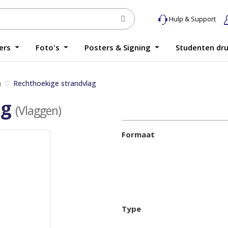
Hulp & Support
yers
Foto's
Posters & Signing
Studenten dr
n
Rechthoekige strandvlag
ag
(Vlaggen)
Formaat
Type