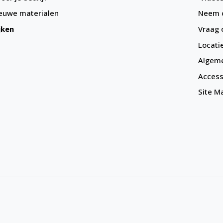
euwe materialen
Neem c
jken
Vraag 
Locati
Algem
Accessi
Site M