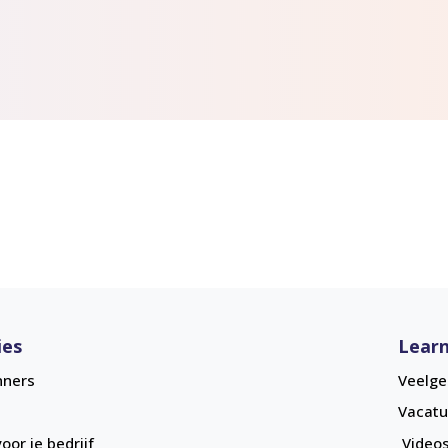
ies
Learn
nners
Veelge
Vacatu
oor je bedrijf
Videos