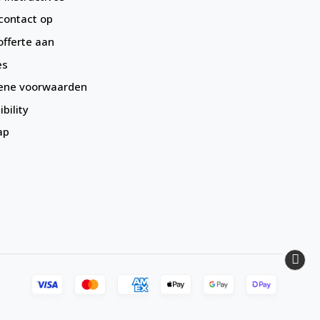
ontact op
offerte aan
es
ene voorwaarden
bility
ap