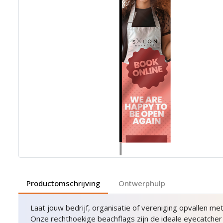
Productomschrijving
Ontwerphulp
Laat jouw bedrijf, organisatie of vereniging opvallen me
Onze rechthoekige beachflags zijn de ideale eyecatcher