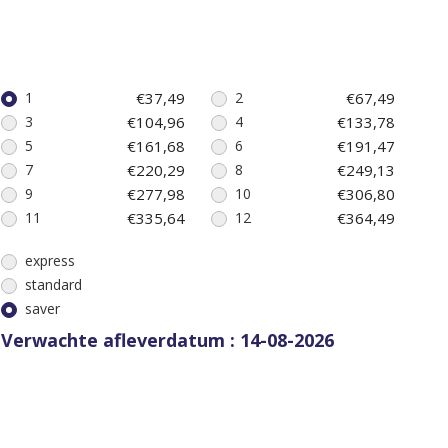
1
€37,49
2
€67,49
3
€104,96
4
€133,78
5
€161,68
6
€191,47
7
€220,29
8
€249,13
9
€277,98
10
€306,80
11
€335,64
12
€364,49
13
€393,31
14
€422,15
express
15
€450,99
16
€479,84
standard
17
€508,66
18
€537,50
saver
19
€566,33
20
€595,17
Verwachte afleverdatum : 14-08-2026
21
€624,01
22
€652,86
23
€681,68
24
€710,52
25
€739,37
30
€886,12
35
€1.032,87
40
€1.179,63
45
€1.326,39
50
€1.473,14