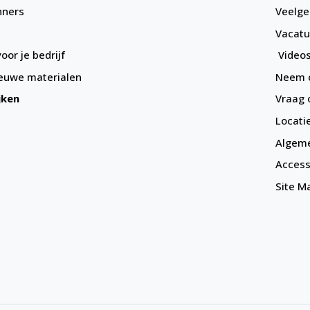
nners
Veelge
Vacatu
oor je bedrijf
Videos
euwe materialen
Neem c
jken
Vraag 
Locati
Algem
Accessi
Site M