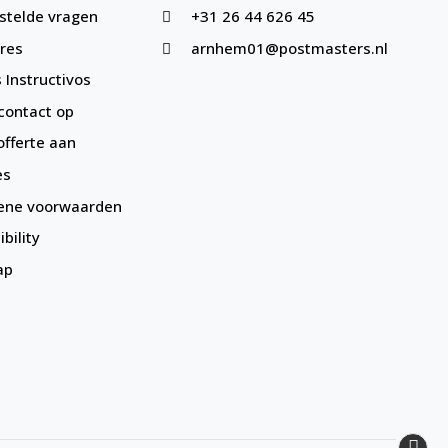
stelde vragen
+31 26 44 626 45
res
arnhem01@postmasters.nl
 Instructivos
ontact op
offerte aan
es
ene voorwaarden
bility
ap