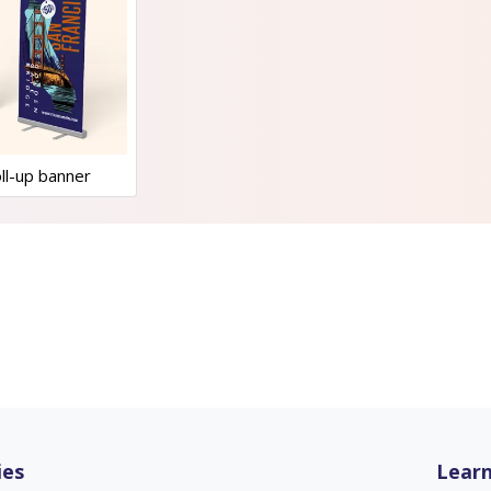
ll-up banner
ies
Learn