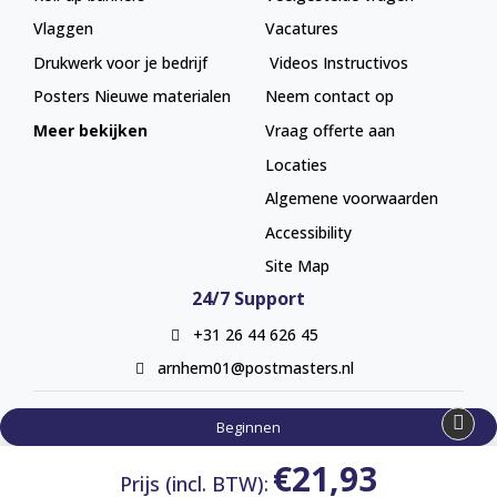
Vlaggen
Vacatures
Drukwerk voor je bedrijf
Videos Instructivos
Posters
Nieuwe materialen
Neem contact op
Meer bekijken
Vraag offerte aan
Locaties
Algemene voorwaarden
Accessibility
Site Map
24/7 Support
+31 26 44 626 45
arnhem01@postmasters.nl
Beginnen
€21,93
Prijs (incl. BTW):
Copyright ©2024 Chromato. All Rights Reserved.