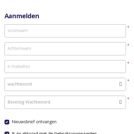
Aanmelden
*
Voornaam
*
Achternaam
*
e-mailadres
*
wachtwoord
*
Bevestig Wachtwoord
Nieuwsbrief ontvangen
Ik ga akkoord met de Gebruiksvoorwaarden