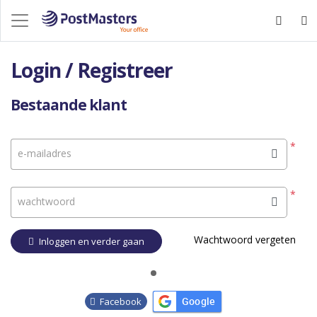
Login / Registreer
Bestaande klant
*
e-mailadres
*
wachtwoord
Wachtwoord vergeten
Inloggen en verder gaan
Google
Facebook