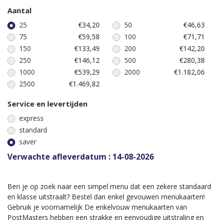
Aantal
25
€34,20
50
€46,63
75
€59,58
100
€71,71
150
€133,49
200
€142,20
250
€146,12
500
€280,38
1000
€539,29
2000
€1.182,06
2500
€1.469,82
Service en levertijden
express
standard
saver
Verwachte afleverdatum : 14-08-2026
Ben je op zoek naar een simpel menu dat een zekere standaard
en klasse uitstraalt? Bestel dan enkel gevouwen menukaarten!
Gebruik je voornamelijk De enkelvouw menukaarten van
PostMasters hebben een strakke en eenvoudige uitstraling en