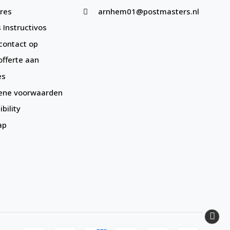
res
arnhem01@postmasters.nl
 Instructivos
ontact op
offerte aan
es
ene voorwaarden
bility
ap