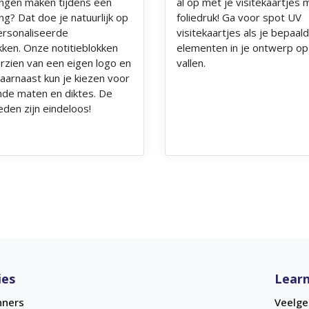
ngen maken tijdens een
al op met je visitekaartjes 
g? Dat doe je natuurlijk op
foliedruk! Ga voor spot UV
rsonaliseerde
visitekaartjes als je bepaal
kken. Onze notitieblokken
elementen in je ontwerp op 
orzien van een eigen logo en
vallen.
 Daarnaast kun je kiezen voor
ende maten en diktes. De
eden zijn eindeloos!
ies
Learn
nners
Veelge