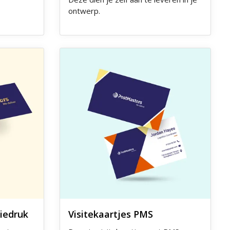
ontwerp.
t foliedruk
Ontdek meer Visitekaartjes PMS
liedruk
Visitekaartjes PMS