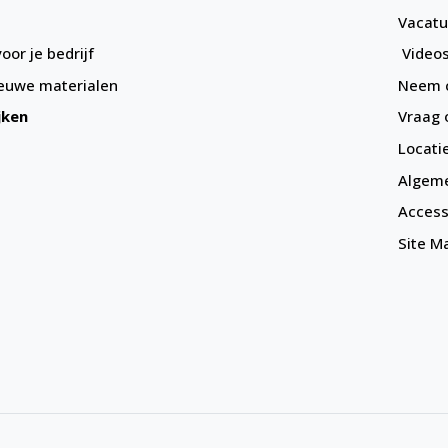
Vacatu
oor je bedrijf
Videos
euwe materialen
Neem c
jken
Vraag 
Locati
Algem
Accessi
Site M