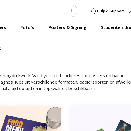
Hulp & Support
yers
Foto's
Posters & Signing
Studenten dr
g
ketingdrukwerk. Van flyers en brochures tot posters en banners, 
nes. Kies uit verschillende formaten, papiersoorten en afwerkin
 altijd op tijd en in topkwaliteit beschikbaar is.
 Menukaarten kunststof
Ontdek meer Nieuwjaarskaar