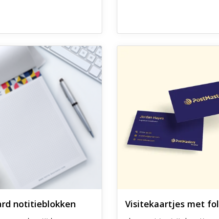
 Standaard notitieblokken
Ontdek meer Visitekaartjes me
rd notitieblokken
Visitekaartjes met fo