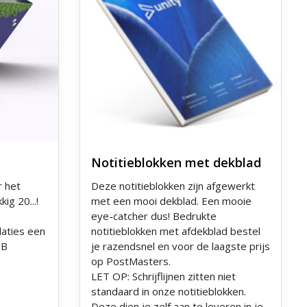
Notitieblokken met dekblad
r het
Deze notitieblokken zijn afgewerkt
kig 20...!
met een mooi dekblad. Een mooie
eye-catcher dus! Bedrukte
laties een
notitieblokken met afdekblad bestel
 B
je razendsnel en voor de laagste prijs
op PostMasters.
LET OP: Schrijflijnen zitten niet
standaard in onze notitieblokken.
Deze dien je zelf aan te leveren in je