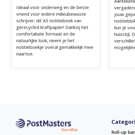
Aantekeni
Ideaal voor onderweg en de beste
vergaderin
vriend voor iedere milieubewuste
jouw gepe
schrijver; dit A5 notitieboek van
notitieblo
gerecycled kraftpapier! Dankzij het
kun je vo
comfortabele formaat en de
huisstijl.
natuurlijke look, neem je het
verschill
notitieboekje overal gemakkelijk mee
mogelijkh
naartoe.
Categor
Roll-up ba