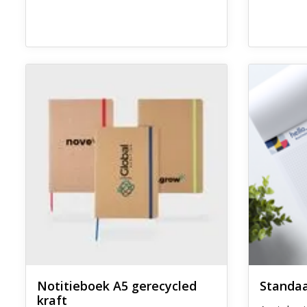
Ontdek meer Notitieboek A5 gerecycled kraft
Ontdek meer
Notitieboek A5 gerecycled
Standaa
kraft