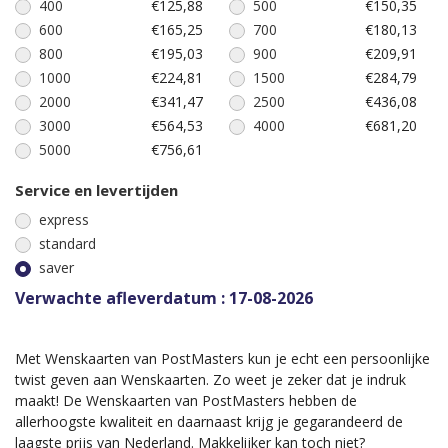
400
€125,88
500
€150,35
600
€165,25
700
€180,13
800
€195,03
900
€209,91
1000
€224,81
1500
€284,79
2000
€341,47
2500
€436,08
3000
€564,53
4000
€681,20
5000
€756,61
Service en levertijden
express
standard
saver
Verwachte afleverdatum : 17-08-2026
Met Wenskaarten van PostMasters kun je echt een persoonlijke
twist geven aan Wenskaarten. Zo weet je zeker dat je indruk
maakt! De Wenskaarten van PostMasters hebben de
allerhoogste kwaliteit en daarnaast krijg je gegarandeerd de
laagste prijs van Nederland. Makkelijker kan toch niet?