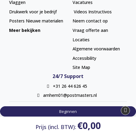
Vlaggen
Vacatures
Drukwerk voor je bedrijf
Videos Instructivos
Posters
Nieuwe materialen
Neem contact op
Meer bekijken
Vraag offerte aan
Locaties
Algemene voorwaarden
Accessibility
Site Map
24/7 Support
+31 26 44 626 45
arnhem01@postmasters.nl
Beginnen
€0,00
Prijs (incl. BTW):
Copyright ©2024 Chromato. All Rights Reserved.