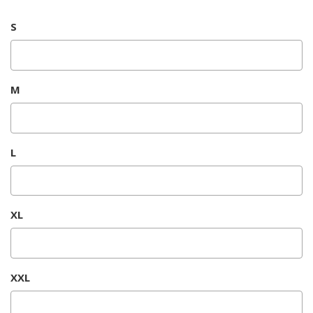
S
M
L
XL
XXL