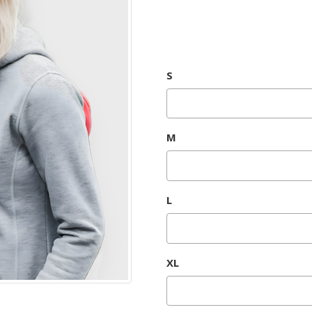
S
M
L
XL