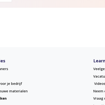
ies
Learn
nners
Veelge
Vacatu
oor je bedrijf
Videos
euwe materialen
Neem c
jken
Vraag 