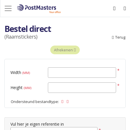
Bestel direct
(Raamstickers)
Terug
Afrekenen
*
Width
(MM)
*
Height
(MM)
Ondersteund bestandtype:
Vul hier je eigen referentie in