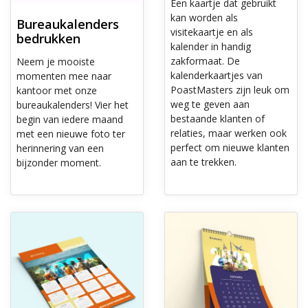
Een kaartje dat gebruikt
kan worden als
Bureaukalenders
visitekaartje en als
bedrukken
kalender in handig
zakformaat. De
Neem je mooiste
kalenderkaartjes van
momenten mee naar
PoastMasters zijn leuk om
kantoor met onze
weg te geven aan
bureaukalenders! Vier het
bestaande klanten of
begin van iedere maand
relaties, maar werken ook
met een nieuwe foto ter
perfect om nieuwe klanten
herinnering van een
aan te trekken.
bijzonder moment.
Ontdek meer Wandkalenders
Ontdek meer Wandkalenders vo