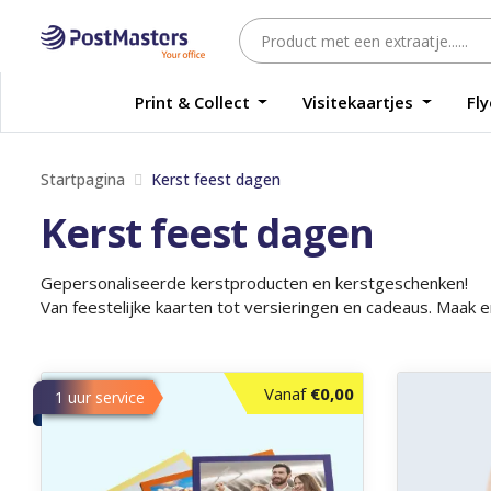
Print & Collect
Visitekaartjes
Fl
Startpagina
Kerst feest dagen
Kerst feest dagen
Gepersonaliseerde kerstproducten en kerstgeschenken!
Van feestelijke kaarten tot versieringen en cadeaus. Maak e
Ontdek meer Foto's afdrukken
Ontdek meer
Vanaf
€0,00
1 uur service