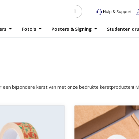
Hulp & Support
yers
Foto's
Posters & Signing
Studenten dr
r een bijzondere kerst van met onze bedrukte kerstproducten! Maa
 Kerst tape
Ontdek meer Kleine Stickers