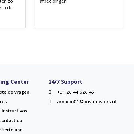
nten zo
afbeeldingen.
k in de
ing Center
24/7 Support
stelde vragen
+31 26 44 626 45
res
arnhem01@postmasters.nl
 Instructivos
ontact op
offerte aan