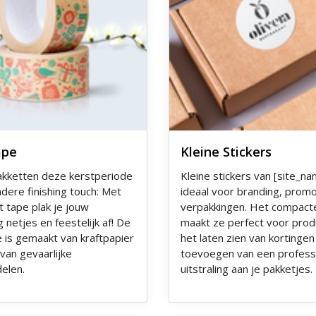
ape
Kleine Stickers
akketten deze kerstperiode
Kleine stickers van [site_na
dere finishing touch: Met
ideaal voor branding, promo
t tape plak je jouw
verpakkingen. Het compact
 netjes en feestelijk af! De
maakt ze perfect voor produ
e is gemaakt van kraftpapier
het laten zien van kortingen
j van gevaarlijke
toevoegen van een profess
delen.
uitstraling aan je pakketjes.