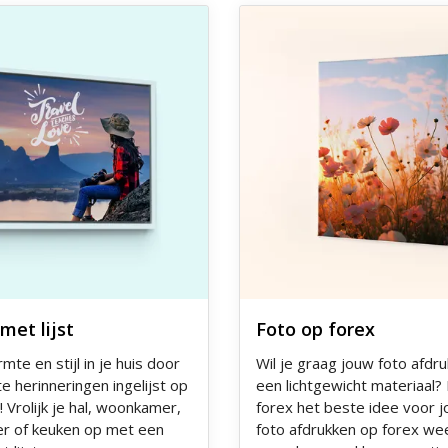
 Canvas met lijst
Ontdek meer Foto op forex
met lijst
Foto op forex
te en stijl in je huis door
Wil je graag jouw foto afdr
te herinneringen ingelijst op
een lichtgewicht materiaal? 
 Vrolijk je hal, woonkamer,
forex het beste idee voor j
r of keuken op met een
foto afdrukken op forex we