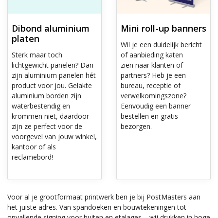
Dibond aluminium
Mini roll-up banners
platen
Wil je een duidelijk bericht
Sterk maar toch
of aanbieding katen
lichtgewicht panelen? Dan
zien naar klanten of
zijn aluminium panelen hét
partners? Heb je een
product voor jou. Gelakte
bureau, receptie of
aluminium borden zijn
verwelkomingszone?
waterbestendig en
Eenvoudig een banner
krommen niet, daardoor
bestellen en gratis
zijn ze perfect voor de
bezorgen.
voorgevel van jouw winkel,
kantoor of als
reclamebord!
Voor al je grootformaat printwerk ben je bij PostMasters aan
het juiste adres. Van spandoeken en bouwtekeningen tot
opvallende signing voor buiten en etalages – wij drukken in hoge