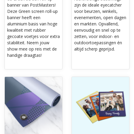
banner van PostMasters!
zijn de ideale eyecatcher
Deze Green screen roll-up
voor beurzen, winkels,
banner heeft een
evenementen, open dagen
aluminium basis van hoge
en markten. Opvallend,
kwaliteit met rubber
eenvoudig en snel op te
gecoate voetjes voor extra
zetten, voor indoor- en
stabiliteit. Neem jouw
outdoortoepassingen én
show mee op reis met de
altijd scherp geprijsd.
handige draagtas!
Ontdek meer Standaard spandoeken
Ontdek meer Foto op hout