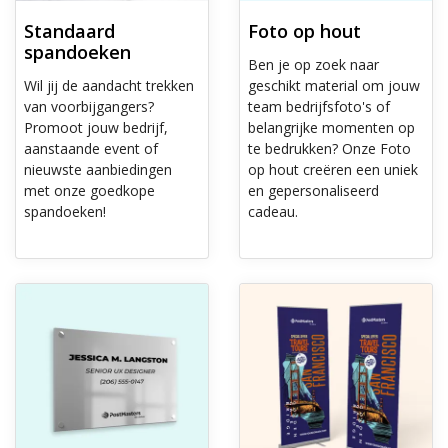
Standaard
Foto op hout
spandoeken
Ben je op zoek naar
Wil jij de aandacht trekken
geschikt material om jouw
van voorbijgangers?
team bedrijfsfoto's of
Promoot jouw bedrijf,
belangrijke momenten op
aanstaande event of
te bedrukken? Onze Foto
nieuwste aanbiedingen
op hout creëren een uniek
met onze goedkope
en gepersonaliseerd
spandoeken!
cadeau.
Ontdek meer Dibond aluminium platen
Ontdek meer Mini roll-up banne