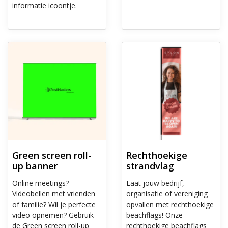
informatie icoontje.
Ontdek meer Green screen roll-up banner
Ontdek meer Rechthoekige stra
Green screen roll-
Rechthoekige
up banner
strandvlag
Online meetings?
Laat jouw bedrijf,
Videobellen met vrienden
organisatie of vereniging
of familie? Wil je perfecte
opvallen met rechthoekige
video opnemen? Gebruik
beachflags! Onze
de Green screen roll-up
rechthoekige beachflags